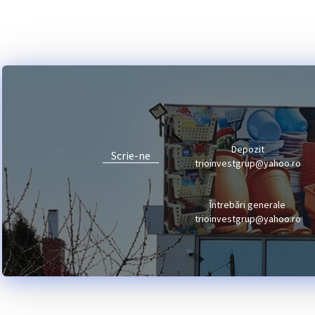
Depozit
Scrie-ne
trioinvestgrup@yahoo.ro
Întrebări generale
trioinvestgrup@yahoo.ro