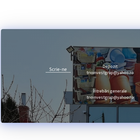
Depozit
Scrie-ne
trioinvestgrup@yahoo.ro
Întrebări generale
trioinvestgrup@yahoo.ro