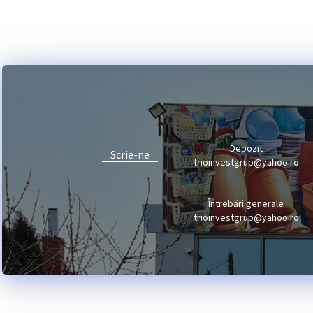
Depozit
Scrie-ne
trioinvestgrup@yahoo.ro
Întrebări generale
trioinvestgrup@yahoo.ro